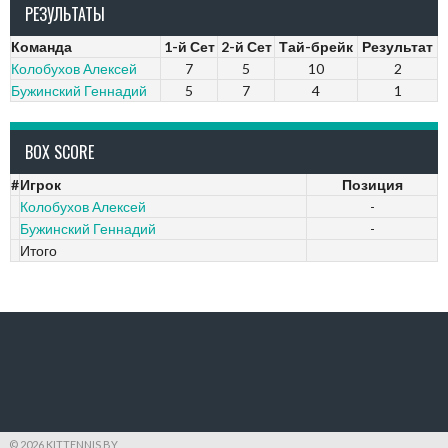
РЕЗУЛЬТАТЫ
Команда
1-й Сет
2-й Сет
Тай-брейк
Результат
Колобухов Алексей
7
5
10
2
Бужинский Геннадий
5
7
4
1
BOX SCORE
#
Игрок
Позиция
Колобухов Алексей
-
Бужинский Геннадий
-
Итого
© 2026 KITTENNIS.BY