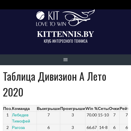
Skip
to
content
KITTENNIS.BY
КЛУБ ИНТЕРЕСНОГО ТЕННИСА
Таблица Дивизион A Лето
2020
Поз.
Команда
Выигрыши
Проигрыши
Win %
Сеты
Очки
Рейт
1
Лебедев
7
3
70.00
15-10
7
70
Тимофей
2
Рагоза
6
3
66.67
14-8
6
60