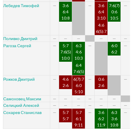
3:6
3:6
7:6(7)
Лебедев Тимофей
—
—
—
6:4
6:4
0:6
10:8
3:10
10:5
4:6
6(5):7
Поливко Дмитрий
—
—
—
—
—
—
5:7
6:3
6:0
Рагоза Сергей
—
—
—
7:6(5)
4:6
6:2
10:0
10:3
6:4
7:6(5)
4:6
6(7):7
0:6
Рожков Дмитрий
—
—
—
2:6
6:0
2:6
5:10
Самоховец Максим
—
—
—
—
—
—
Селицкий Алексей
—
—
—
—
—
—
—
5:7
5:7
3:6
6:3
Сохарев Станислав
—
—
—
5:7
6:1
6:2
3:6
9:11
11:9
10:8