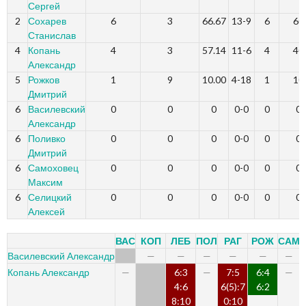
Сергей
2
Сохарев
6
3
66.67
13-9
6
60
Станислав
4
Копань
4
3
57.14
11-6
4
40
Александр
5
Рожков
1
9
10.00
4-18
1
10
Дмитрий
6
Василевский
0
0
0
0-0
0
0
Александр
6
Поливко
0
0
0
0-0
0
0
Дмитрий
6
Самоховец
0
0
0
0-0
0
0
Максим
6
Селицкий
0
0
0
0-0
0
0
Алексей
ВАС
КОП
ЛЕБ
ПОЛ
РАГ
РОЖ
САМ
Василевский Александр
—
—
—
—
—
—
6:3
7:5
6:4
Копань Александр
—
—
—
4:6
6(5):7
6:2
8:10
0:10