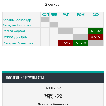
2-ой круг
КОП
ЛЕБ
РАГ
РОЖ
СОХ
Копань Александр
—
—
—
—
Лебедев Тимофей
—
—
—
—
6:3 6:2
Рагоза Сергей
—
—
—
0:6 0:6
Рожков Дмитрий
—
—
—
3:6 2:6
6:0 6:0
Сохарев Станислав
—
—
ПОСЛЕДНИЕ РЕЗУЛЬТАТЫ:
07.08.2026
7:6(5)
-
6:2
Дивизион Челлендж