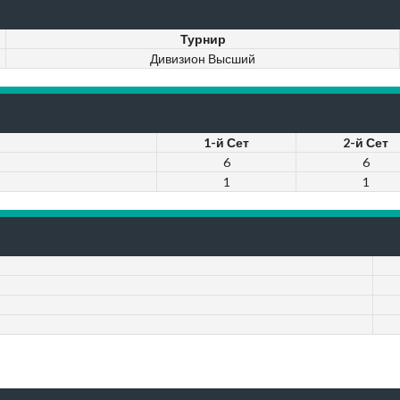
Турнир
Дивизион Высший
1-й Сет
2-й Сет
6
6
1
1